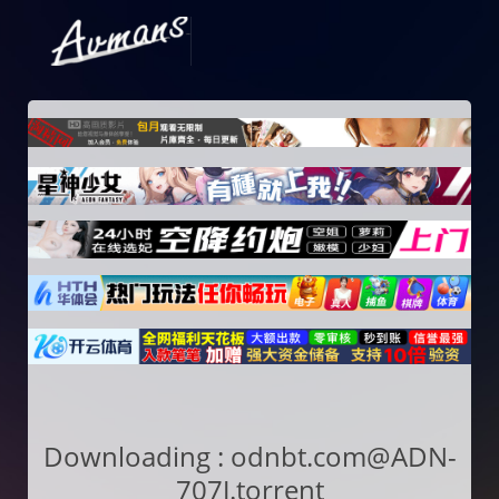
Downloading : odnbt.com@ADN-
707J.torrent